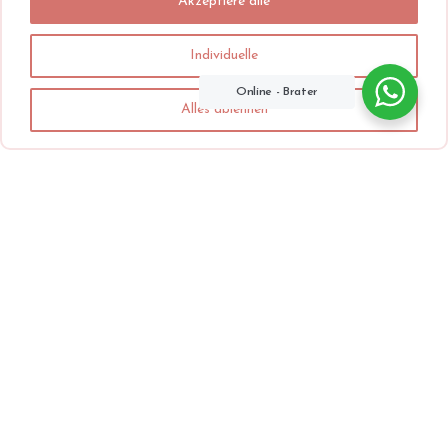
Akzeptiere alle
Individuelle
Online - Brater
Alles ablehnen
Unsere Leistungen
Medizinische Geräte
Verwendung zugelassener
Geräte gemäß den
gesetzlichen Vorschriften.