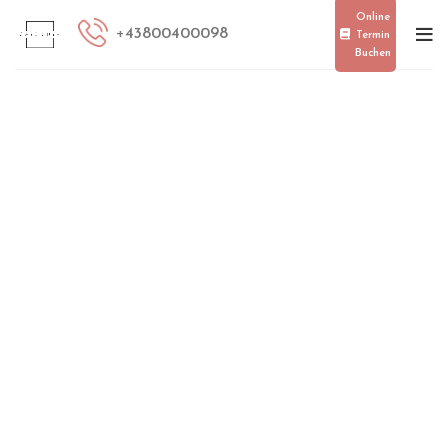
[smartslider3 slider=”2″]
Online
+
43800400098
Termin
Buchen