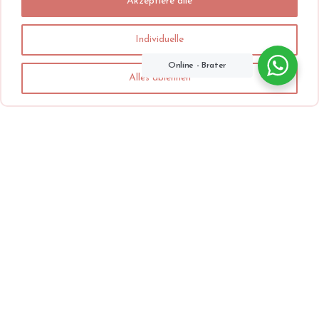
Akzeptiere alle
Individuelle
Online - Brater
Alles ablehnen
Unsere Leistungen
Medizinische Geräte
Verwendung zugelassener
Geräte gemäß den
gesetzlichen Vorschriften.