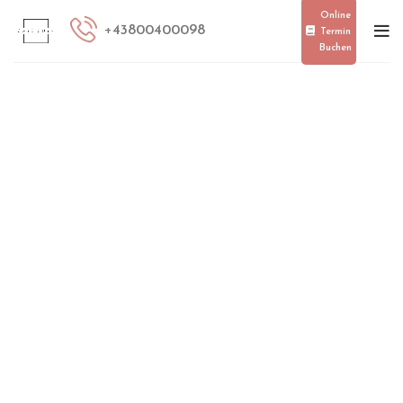
[smartslider3 slider=”2″]
Online
+
43800400098
Termin
Buchen