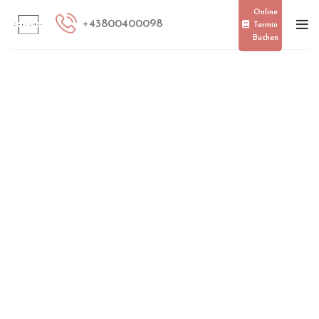
[smartslider3 slider=”2″]
Online
+
43800400098
Termin
Buchen