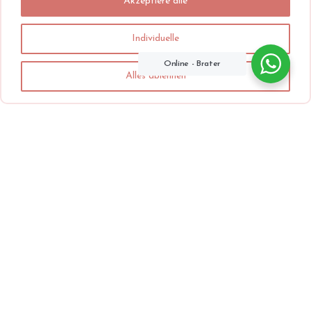
Akzeptiere alle
Individuelle
Online - Brater
Alles ablehnen
Unsere Leistungen
Medizinische Geräte
Verwendung zugelassener
Geräte gemäß den
gesetzlichen Vorschriften.