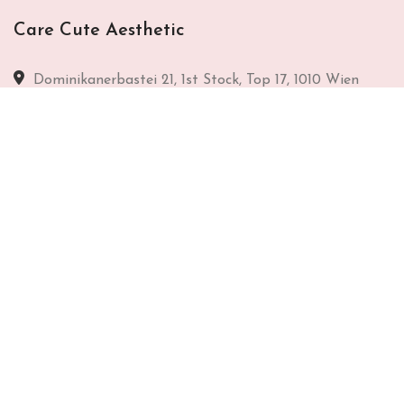
Care Cute Aesthetic
Dominikanerbastei 21, 1st Stock, Top 17, 1010 Wien
+43 800 400 098
+43 66 4347 2327
Navigation
Behandlungen
Home
Mesotherapie
Behandlungen
Kosmetische Behandlung
Über uns
PDO Fadenlifting
Kontakt