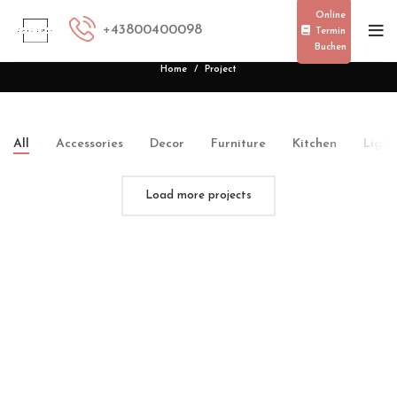
Online
vestibulum
+
43800400098
Termin
Buchen
Home
Project
All
Accessories
Decor
Furniture
Kitchen
Light
Load more projects